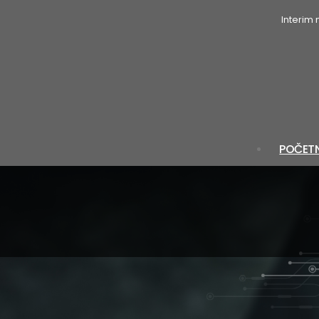
Interim
POČET