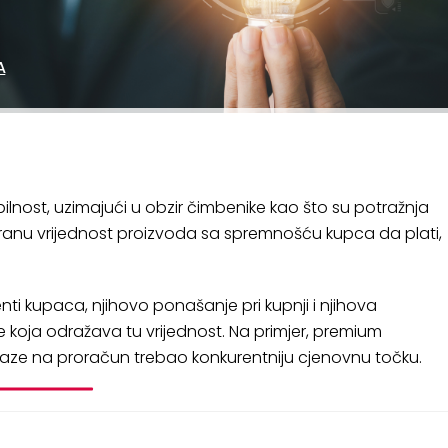
A
bilnost, uzimajući u obzir čimbenike kao što su potražnja
cipiranu vrijednost proizvoda sa spremnošću kupca da plati,
enti kupaca, njihovo ponašanje pri kupnji i njihova
ne koja odražava tu vrijednost. Na primjer, premium
i paze na proračun trebao konkurentniju cjenovnu točku.
E