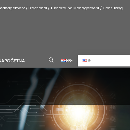
 management / Fractional / Turnaround Management / Consulting
NA
POČETNA
HR
EN