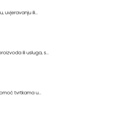
, uvjeravanju ili…
oizvoda ili usluga, s…
a pomoć tvrtkama u…