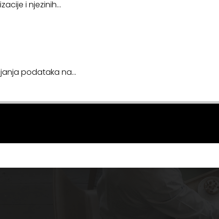
acije i njezinih…
avljanja podataka na…