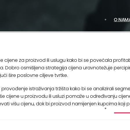
O NAM
e cijene za proizvod ili uslugu kako bi se povećala profita
ublika. Dobro osmišljena strategija cijena uravnotežuje per
ći šire poslovne ciljeve tvrtke.
 provođenje istraživanja tržišta kako bi se analizirali segm
iše cijene u proizvodu ili usluzi pomaže u određivanju cije
evati višu cijenu, dok bi proizvod namijenjen kupcima koj
USLUG