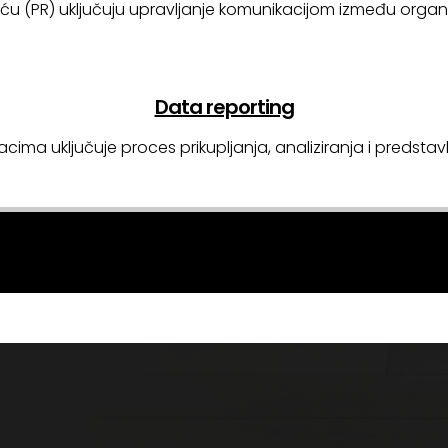
u (PR) uključuju upravljanje komunikacijom između organiz
Data reporting
cima uključuje proces prikupljanja, analiziranja i predst