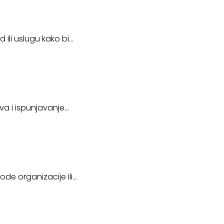
 ili uslugu kako bi…
eva i ispunjavanje…
ode organizacije ili…