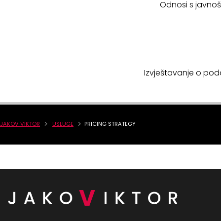
Odnosi s javnošć
Izvještavanje o poda
JAKOV VIKTOR
USLUGE
PRICING STRATEGY