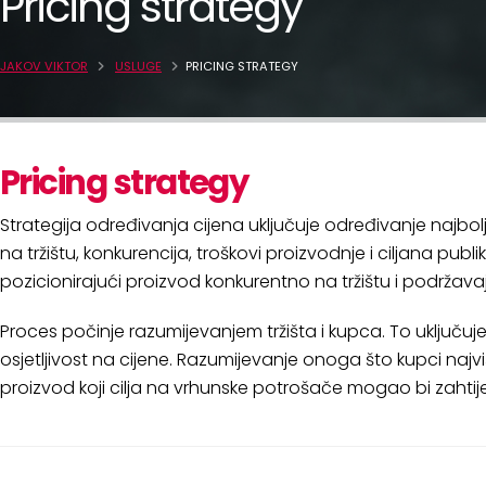
Pricing strategy
JAKOV VIKTOR
USLUGE
PRICING STRATEGY
Pricing strategy
Strategija određivanja cijena uključuje određivanje najbolj
na tržištu, konkurencija, troškovi proizvodnje i ciljana p
pozicionirajući proizvod konkurentno na tržištu i podržavaju
Proces počinje razumijevanjem tržišta i kupca. To uključuje
osjetljivost na cijene. Razumijevanje onoga što kupci najv
proizvod koji cilja na vrhunske potrošače mogao bi zahtij