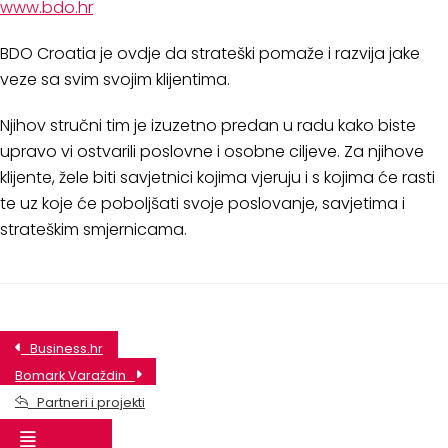
www.bdo.hr
BDO Croatia je ovdje da strateški pomaže i razvija jake
veze sa svim svojim klijentima.
Njihov stručni tim je izuzetno predan u radu kako biste
upravo vi ostvarili poslovne i osobne ciljeve. Za njihove
klijente, žele biti savjetnici kojima vjeruju i s kojima će rasti
te uz koje će poboljšati svoje poslovanje, savjetima i
strateškim smjernicama.
Business.hr
Bomark Varaždin
Partneri i projekti