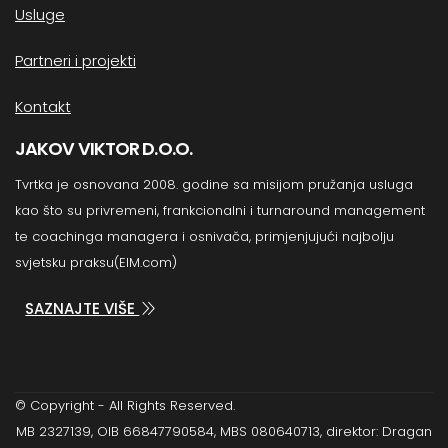
Usluge
Partneri i projekti
Kontakt
JAKOV VIKTOR D.O.O.
Tvrtka je osnovana 2008. godine sa misijom pružanja usluga
kao što su privremeni, frankcionalni i turnaround management
te coachinga managera i osnivača, primjenjujući najbolju
svjetsku praksu(EIM.com)
SAZNAJTE VIŠE
© Copyright - All Rights Reserved.
MB 2327139, OIB 66847790584, MBS 080640713, direktor: Dragan