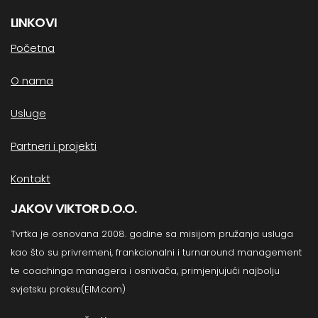
LINKOVI
Početna
O nama
Usluge
Partneri i projekti
Kontakt
JAKOV VIKTOR D.O.O.
Tvrtka je osnovana 2008. godine sa misijom pružanja usluga
kao što su privremeni, frankcionalni i turnaround management
te coachinga managera i osnivača, primjenjujući najbolju
svjetsku praksu(EIM.com)