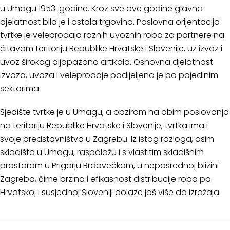
u Umagu 1953. godine. Kroz sve ove godine glavna
djelatnost bila je i ostala trgovina. Poslovna orijentacija
tvrtke je veleprodaja raznih uvoznih roba za partnere na
čitavom teritoriju Republike Hrvatske i Slovenije, uz izvoz i
uvoz širokog dijapazona artikala. Osnovna djelatnost
izvoza, uvoza i veleprodaje podijeljena je po pojedinim
sektorima.
Sjedište tvrtke je u Umagu, a obzirom na obim poslovanja
na teritoriju Republike Hrvatske i Slovenije, tvrtka ima i
svoje predstavništvo u Zagrebu. Iz istog razloga, osim
skladišta u Umagu, raspolažu i s vlastitim skladišnim
prostorom u Prigorju Brdovečkom, u neposrednoj blizini
Zagreba, čime brzina i efikasnost distribucije roba po
Hrvatskoj i susjednoj Sloveniji dolaze još više do izražaja.