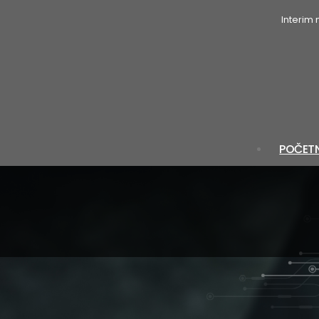
Interim
POČET