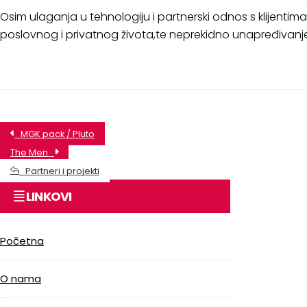
Osim ulaganja u tehnologiju i partnerski odnos s klijenti
poslovnog i privatnog života,te neprekidno unapređivanje
MGK pack / Pluto
The Men
Partneri i projekti
LINKOVI
Početna
O nama