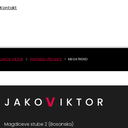
Kontakt
JAKOV VIKTOR
PARTNERI I PROJEKTI
MEGATREND
Magdiceve stube 2 (Bosanska)