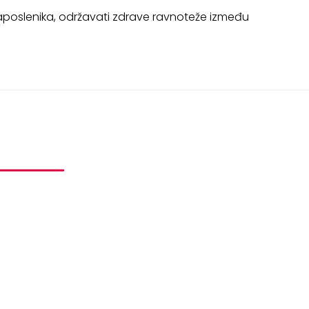
zaposlenika, održavati zdrave ravnoteže između
I I PROJEKTI