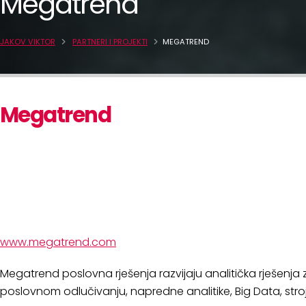
Megatrend
JAKOV VIKTOR
PARTNERI I PROJEKTI
MEGATREND
Megatrend
www.megatrend.com
Megatrend poslovna rješenja razvijaju analitička rješenja
poslovnom odlučivanju, napredne analitike, Big Data, stroj