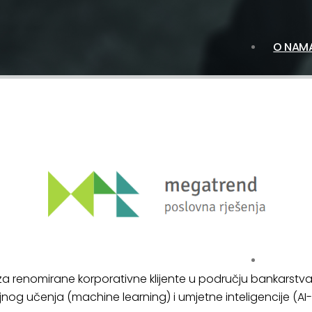
O NAM
USLUG
 za renomirane korporativne klijente u području bankarstva
nog učenja (machine learning) i umjetne inteligencije (AI-