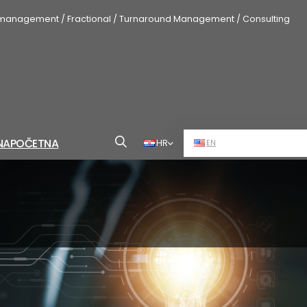
 management / Fractional / Turnaround Management / Consulting
NA
POČETNA
HR
EN