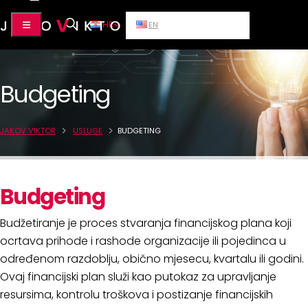
HR
EN
Budgeting
JAKOV VIKTOR
USLUGE
BUDGETING
Budgeting
Budžetiranje je proces stvaranja financijskog plana koji
ocrtava prihode i rashode organizacije ili pojedinca u
određenom razdoblju, obično mjesecu, kvartalu ili godini.
Ovaj financijski plan služi kao putokaz za upravljanje
resursima, kontrolu troškova i postizanje financijskih