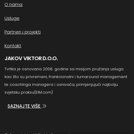
O nama
Usluge
Partneri i projekti
Kontakt
JAKOV VIKTOR D.O.O.
Tvrtka je osnovana 2008. godine sa misijom pružanja usluga
kao što su privremeni, frankcionalni i turnaround management
te coachinga managera i osnivača, primjenjujući najbolju
svjetsku praksu(EIM.com)
SAZNAJTE VIŠE