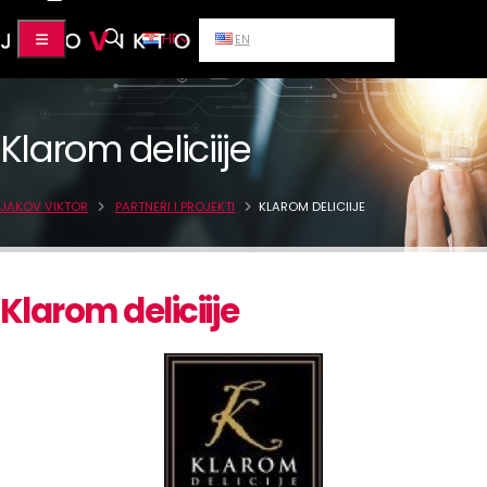
HR
EN
Klarom deliciije
JAKOV VIKTOR
PARTNERI I PROJEKTI
KLAROM DELICIIJE
Klarom deliciije