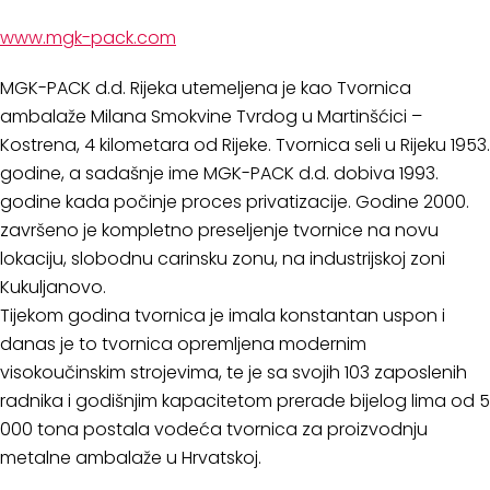
www.mgk-pack.com
MGK-PACK d.d. Rijeka utemeljena je kao Tvornica
ambalaže Milana Smokvine Tvrdog u Martinšćici –
Kostrena, 4 kilometara od Rijeke. Tvornica seli u Rijeku 1953.
godine, a sadašnje ime MGK-PACK d.d. dobiva 1993.
godine kada počinje proces privatizacije. Godine 2000.
završeno je kompletno preseljenje tvornice na novu
lokaciju, slobodnu carinsku zonu, na industrijskoj zoni
Kukuljanovo.
Tijekom godina tvornica je imala konstantan uspon i
danas je to tvornica opremljena modernim
visokoučinskim strojevima, te je sa svojih 103 zaposlenih
radnika i godišnjim kapacitetom prerade bijelog lima od 5
000 tona postala vodeća tvornica za proizvodnju
metalne ambalaže u Hrvatskoj.