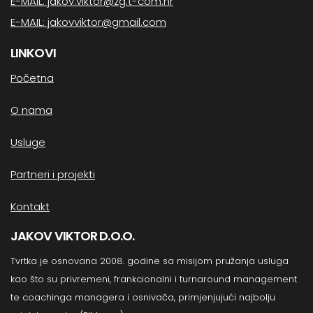
E-MAIL: jakov.viktor@zg.t-com.hr
E-MAIL: jakovviktor@gmail.com
LINKOVI
Početna
O nama
Usluge
Partneri i projekti
Kontakt
JAKOV VIKTOR D.O.O.
Tvrtka je osnovana 2008. godine sa misijom pružanja usluga
kao što su privremeni, frankcionalni i turnaround management
te coachinga managera i osnivača, primjenjujući najbolju