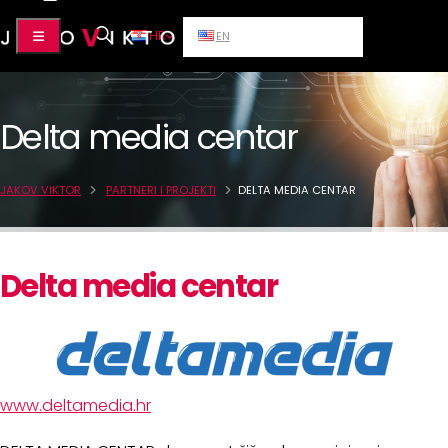
HR
EN
Delta media centar
JAKOV VIKTOR
PARTNERI I PROJEKTI
DELTA MEDIA CENTAR
Delta media centar
www.deltamedia.hr