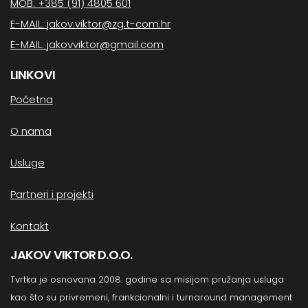
MOB: +385 (91) 4805 601
E-MAIL: jakov.viktor@zg.t-com.hr
E-MAIL: jakovviktor@gmail.com
LINKOVI
Početna
O nama
Usluge
Partneri i projekti
Kontakt
JAKOV VIKTOR D.O.O.
Tvrtka je osnovana 2008. godine sa misijom pružanja usluga
kao što su privremeni, frankcionalni i turnaround management