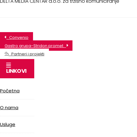
DELTA MEDIA CENTAR d.o.o. za tržišno komuniciranje
Convenio
Gastro grupa-Stridon promet
Partneri i projekti
LINKOVI
Početna
O nama
Usluge