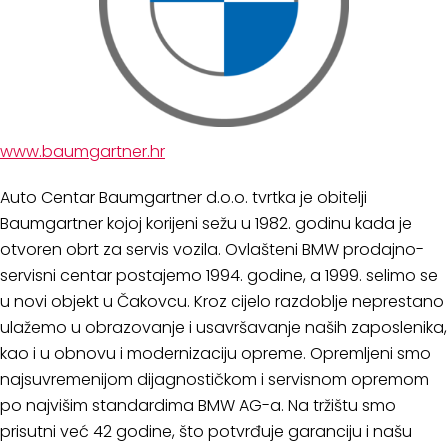
www.baumgartner.hr
Auto Centar Baumgartner d.o.o. tvrtka je obitelji
Baumgartner kojoj korijeni sežu u 1982. godinu kada je
otvoren obrt za servis vozila. Ovlašteni BMW prodajno-
servisni centar postajemo 1994. godine, a 1999. selimo se
u novi objekt u Čakovcu. Kroz cijelo razdoblje neprestano
ulažemo u obrazovanje i usavršavanje naših zaposlenika,
kao i u obnovu i modernizaciju opreme. Opremljeni smo
najsuvremenijom dijagnostičkom i servisnom opremom
po najvišim standardima BMW AG-a. Na tržištu smo
prisutni već 42 godine, što potvrđuje garanciju i našu