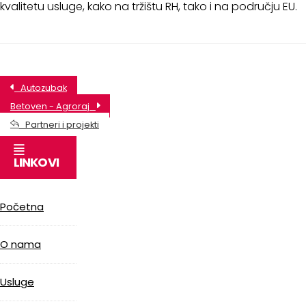
kvalitetu usluge, kako na tržištu RH, tako i na području EU.
Autozubak
Betoven - Agroraj
Partneri i projekti
LINKOVI
Početna
O nama
Usluge