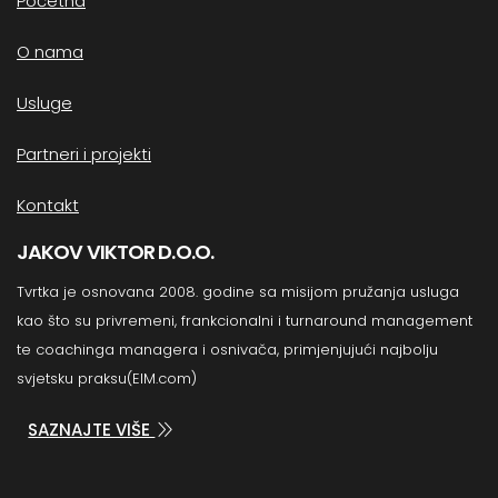
Početna
O nama
Usluge
Partneri i projekti
Kontakt
JAKOV VIKTOR D.O.O.
Tvrtka je osnovana 2008. godine sa misijom pružanja usluga
kao što su privremeni, frankcionalni i turnaround management
te coachinga managera i osnivača, primjenjujući najbolju
svjetsku praksu(EIM.com)
SAZNAJTE VIŠE