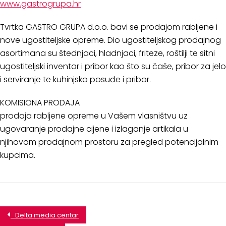
www.gastrogrupa.hr
Tvrtka GASTRO GRUPA d.o.o. bavi se prodajom rabljene i
nove ugostiteljske opreme. Dio ugostiteljskog prodajnog
asortimana su štednjaci, hladnjaci, friteze, roštilji te sitni
ugostiteljski inventar i pribor kao što su čaše, pribor za jelo
i serviranje te kuhinjsko posuđe i pribor.
KOMISIONA PRODAJA
prodaja rabljene opreme u Vašem vlasništvu uz
ugovaranje prodajne cijene i izlaganje artikala u
njihovom prodajnom prostoru za pregled potencijalnim
kupcima.
Delta media centar