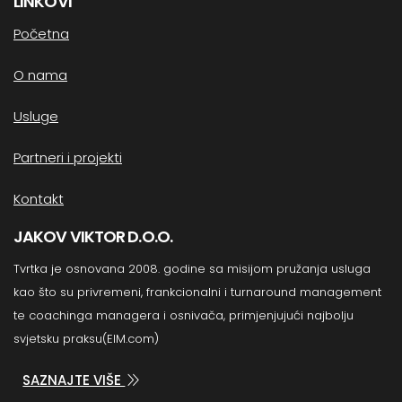
LINKOVI
Početna
O nama
Usluge
Partneri i projekti
Kontakt
JAKOV VIKTOR D.O.O.
Tvrtka je osnovana 2008. godine sa misijom pružanja usluga
kao što su privremeni, frankcionalni i turnaround management
te coachinga managera i osnivača, primjenjujući najbolju
svjetsku praksu(EIM.com)
SAZNAJTE VIŠE