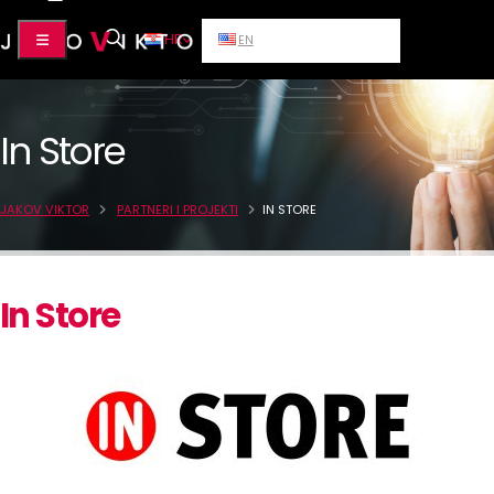
HR
EN
In Store
JAKOV VIKTOR
PARTNERI I PROJEKTI
IN STORE
In Store